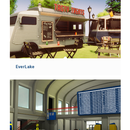
EverLake