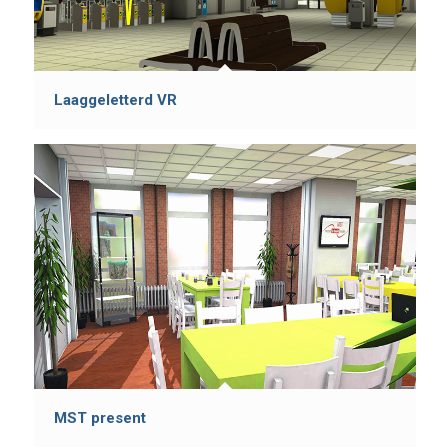
Laaggeletterd VR
MST present