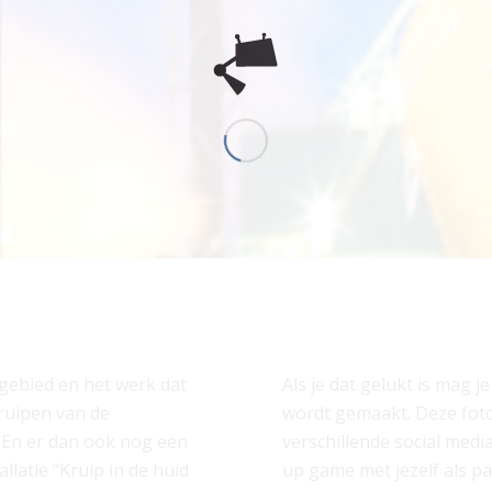
gebied en het werk dat
Als je dat gelukt is mag
kruipen van de
wordt gemaakt. Deze foto 
. En er dan ook nog een
verschillende social media
llatie “Kruip in de huid
up game met jezelf als p