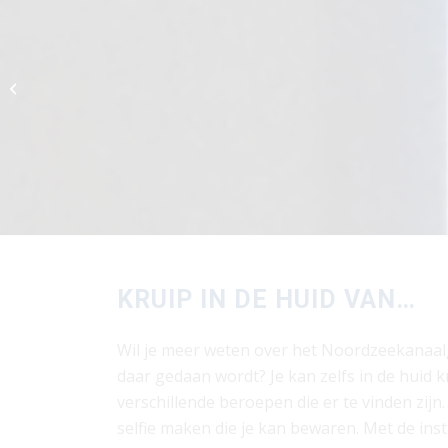
OntspoorT013
KRUIP IN DE HUID VAN…
Wil je meer weten over het Noordzeekanaal
daar gedaan wordt? Je kan zelfs in de huid 
verschillende beroepen die er te vinden zijn
selfie maken die je kan bewaren. Met de insta