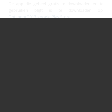
De app die geheel gratis te downloaden en te
gebruiken blijft is te downloaden op:
OntspoorT013 google Play Store