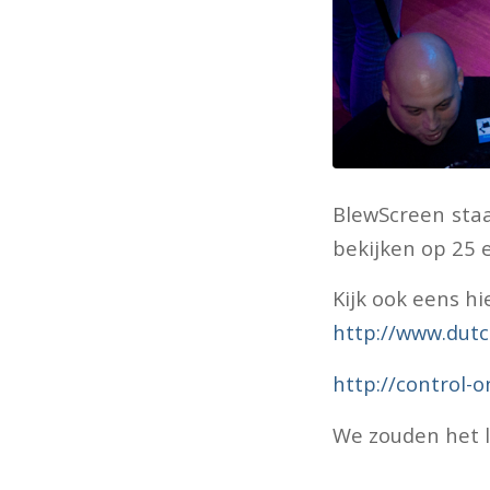
BlewScreen staa
bekijken op 25 
Kijk ook eens hi
http://www.dut
http://control-o
We zouden het le